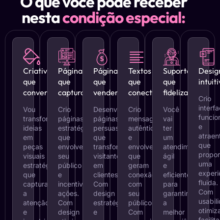
O que você pode receber
nesta
condição especial:
Criativos
Páginas
Páginas
Textos
Suporte
Desig
que
que
que
que
que
intuit
convertem
capturam
vendem
conectam
fideliza
Crio
interf
Vou
Crio
Desenvolvo
Crio
Você
funcio
transformar
páginas
páginas
mensagens
vai
e
ideias
estratégicas
persuasivas
autênticas
ter
atraen
em
que
que
e
um
que
peças
envolvem
transformam
envolventes
atendimento
propo
visuais
seu
visitantes
que
ágil
uma
estratégicas
público
em
geram
e
experi
que
e
clientes.
conexão
eficiente
fluida.
capturam
incentivam
Com
com
para
Com
a
ações.
design
seu
garantir
usabil
atenção
Com
estratégico
público.
a
otimiz
e
design
e
Com
melhor
facili