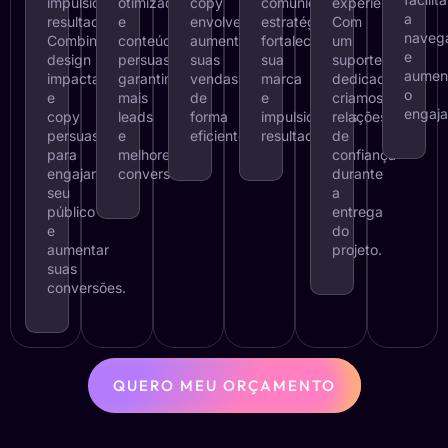
impulsionam
otimizado
copy
comunicação
experiência.
a
resultados.
e
envolvente,
estratégica,
Com
naveg
Combinando
conteúdos
aumentamos
fortalecemos
um
e
design
persuasivos,
suas
sua
suporte
aumen
impactante
garantimos
vendas
marca
dedicado,
o
e
mais
de
e
criamos
engaj
copy
leads
forma
impulsionamos
relações
persuasivo
e
eficiente.
resultados.
de
para
melhores
confiança
engajar
conversões.
durante
seu
a
público
entrega
e
do
aumentar
projeto.
suas
conversões.
QUERO MEU ORÇAMENTO